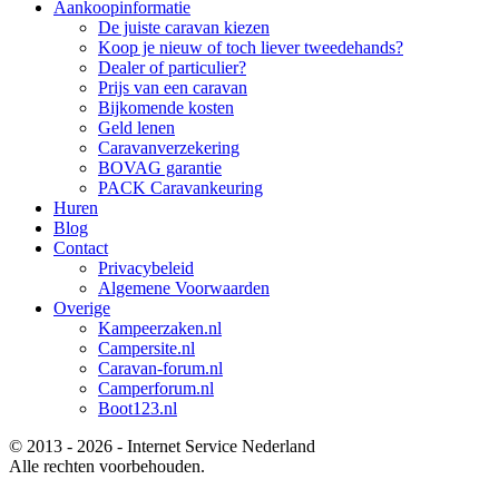
Aankoopinformatie
De juiste caravan kiezen
Koop je nieuw of toch liever tweedehands?
Dealer of particulier?
Prijs van een caravan
Bijkomende kosten
Geld lenen
Caravanverzekering
BOVAG garantie
PACK Caravankeuring
Huren
Blog
Contact
Privacybeleid
Algemene Voorwaarden
Overige
Kampeerzaken.nl
Campersite.nl
Caravan-forum.nl
Camperforum.nl
Boot123.nl
© 2013 - 2026 - Internet Service Nederland
Alle rechten voorbehouden.