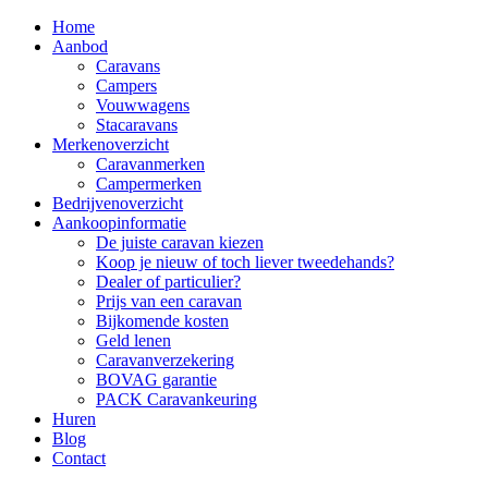
Home
Aanbod
Caravans
Campers
Vouwwagens
Stacaravans
Merkenoverzicht
Caravanmerken
Campermerken
Bedrijvenoverzicht
Aankoopinformatie
De juiste caravan kiezen
Koop je nieuw of toch liever tweedehands?
Dealer of particulier?
Prijs van een caravan
Bijkomende kosten
Geld lenen
Caravanverzekering
BOVAG garantie
PACK Caravankeuring
Huren
Blog
Contact