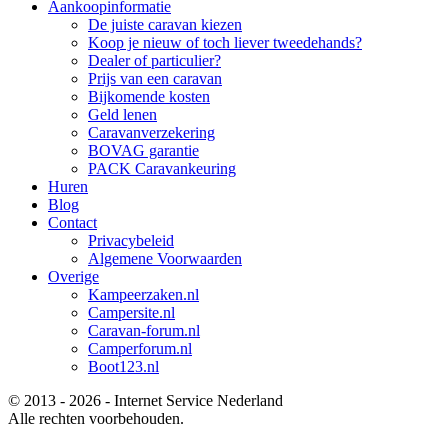
Aankoopinformatie
De juiste caravan kiezen
Koop je nieuw of toch liever tweedehands?
Dealer of particulier?
Prijs van een caravan
Bijkomende kosten
Geld lenen
Caravanverzekering
BOVAG garantie
PACK Caravankeuring
Huren
Blog
Contact
Privacybeleid
Algemene Voorwaarden
Overige
Kampeerzaken.nl
Campersite.nl
Caravan-forum.nl
Camperforum.nl
Boot123.nl
© 2013 - 2026 - Internet Service Nederland
Alle rechten voorbehouden.