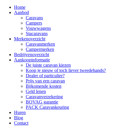
Home
Aanbod
Caravans
Campers
Vouwwagens
Stacaravans
Merkenoverzicht
Caravanmerken
Campermerken
Bedrijvenoverzicht
Aankoopinformatie
De juiste caravan kiezen
Koop je nieuw of toch liever tweedehands?
Dealer of particulier?
Prijs van een caravan
Bijkomende kosten
Geld lenen
Caravanverzekering
BOVAG garantie
PACK Caravankeuring
Huren
Blog
Contact